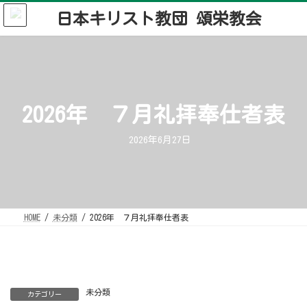
コ
ナ
ン
ビ
テ
ゲ
ン
ー
ツ
シ
へ
ョ
ス
ン
キ
に
ッ
移
プ
動
2026年 ７月礼拝奉仕者表
2026年6月27日
HOME
未分類
2026年 ７月礼拝奉仕者表
未分類
カテゴリー