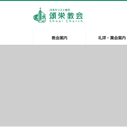
コ
ナ
ン
ビ
テ
ゲ
ン
ー
ツ
シ
へ
ョ
ス
ン
キ
に
教会案内
礼拝・集会案内
ッ
移
プ
動